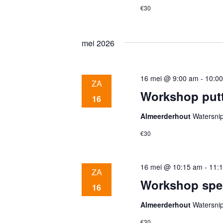
e
€30
v
mei 2026
e
16 mei @ 9:00 am
-
10:0
ZA
n
Workshop put
16
Almeerderhout
Watersni
n
€30
a
16 mei @ 10:15 am
-
11:
ZA
Workshop spel
v
16
Almeerderhout
Watersni
€30