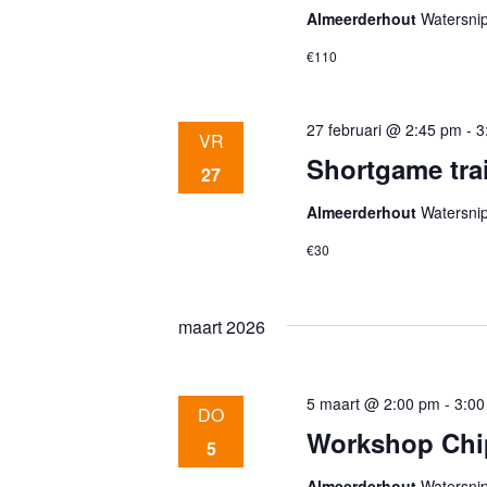
v
Almeerderhout
Watersni
n
e
€110
n
Z
e
m
27 februari @ 2:45 pm
-
3
VR
e
Shortgame tra
o
27
n
t
Almeerderhout
Watersni
e
e
€30
n
m
k
e
maart 2026
t
k
e
e
5 maart @ 2:00 pm
-
3:00
y
DO
n
Workshop Chi
w
5
o
Almeerderhout
Watersni