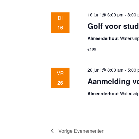
16 juni @ 6:00 pm
-
8:00
DI
Golf voor stu
16
Almeerderhout
Watersni
€109
26 juni @ 8:00 am
-
5:00
VR
Aanmelding vo
26
Almeerderhout
Watersni
Vorige
Evenementen