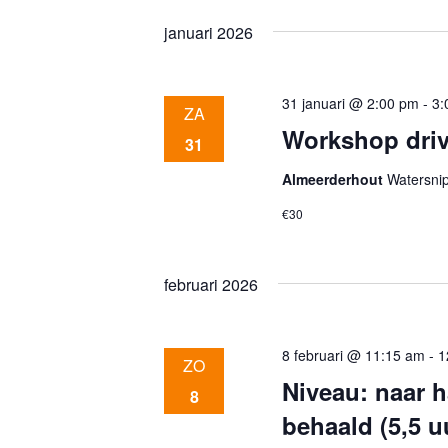
k
e
januari 2026
e
l
n
y
e
w
c
e
31 januari @ 2:00 pm
-
3:
o
t
ZA
r
e
Workshop driv
31
d
e
m
i
Almeerderhout
r
Watersni
n
e
€30
e
.
e
Z
n
o
d
februari 2026
n
e
a
k
t
v
u
t
8 februari @ 11:15 am
-
1
ZO
o
m
Niveau: naar h
o
8
.
e
r
behaald (5,5 u
E