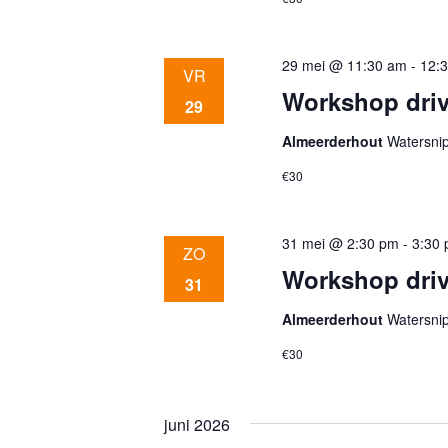
i
g
29 mei @ 11:30 am
-
12:
VR
Workshop driv
29
a
Almeerderhout
Watersni
t
€30
i
31 mei @ 2:30 pm
-
3:30
ZO
Workshop driv
31
e
Almeerderhout
Watersni
€30
juni 2026