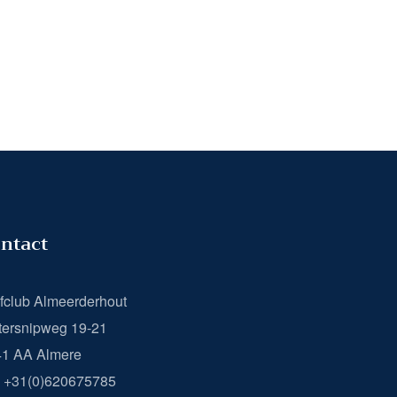
ntact
fclub Almeerderhout
ersnipweg 19-21
41 AA Almere
: +31(0)620675785