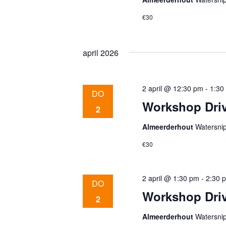
r
e
d
€30
.
n
april 2026
w
2 april @ 12:30 pm
-
1:30
DO
e
Workshop Driv
2
Almeerderhout
Watersni
e
€30
r
2 april @ 1:30 pm
-
2:30 
DO
Workshop Driv
g
2
Almeerderhout
Watersni