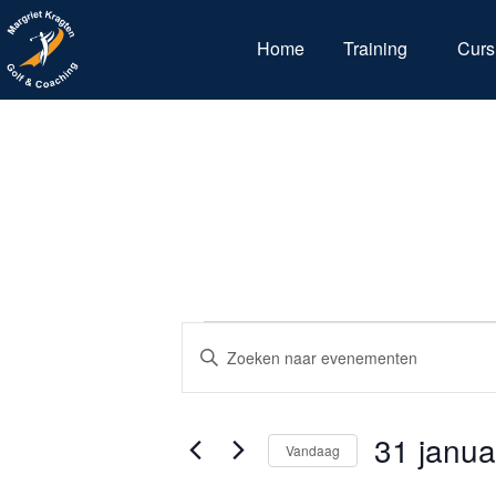
Home
Training
Curs
E
V
u
l
v
e
31 janua
Vandaag
e
e
n
S