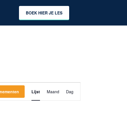
BOEK HIER JE LES
E
enementen
Lijst
Maand
Dag
v
e
n