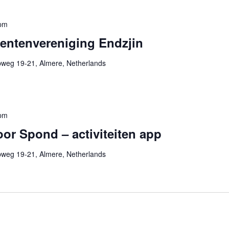
 pm
dentenvereniging Endzjin
pweg 19-21, Almere, Netherlands
 pm
or Spond – activiteiten app
pweg 19-21, Almere, Netherlands