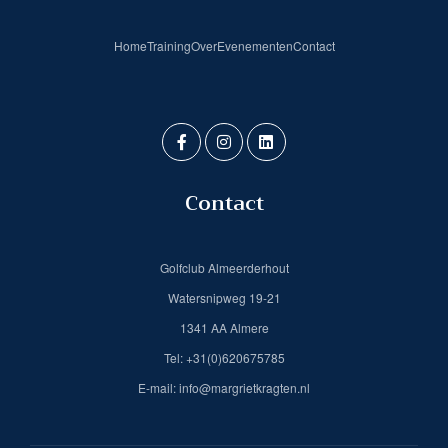
Home
Training
Over
Evenementen
Contact
Contact
Golfclub Almeerderhout
Watersnipweg 19-21
1341 AA Almere
Tel: +31(0)620675785
E-mail: info@margrietkragten.nl