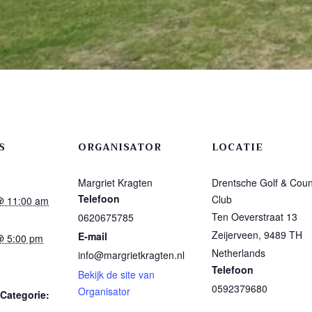
S
ORGANISATOR
LOCATIE
Margriet Kragten
Drentsche Golf & Coun
Telefoon
Club
@ 11:00 am
Ten Oeverstraat 13
0620675785
Zeijerveen
,
9489 TH
E-mail
@ 5:00 pm
Netherlands
info@margrietkragten.nl
Telefoon
Bekijk de site van
0592379680
Organisator
Categorie: