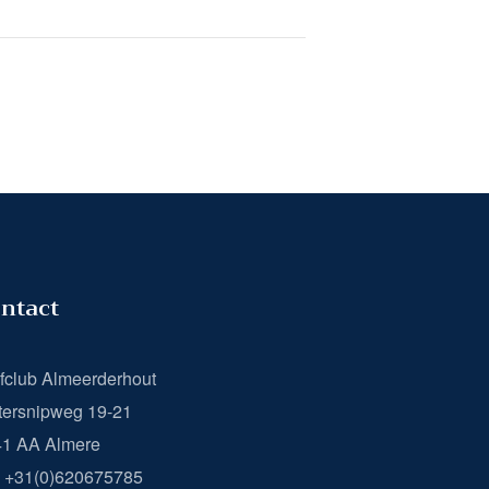
ntact
fclub Almeerderhout
ersnipweg 19-21
41 AA Almere
: +31(0)620675785