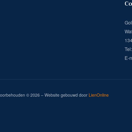
Co
Gol
Wat
13
Tel
E-m
n voorbehouden © 2026 – Website gebouwd door
LienOnline