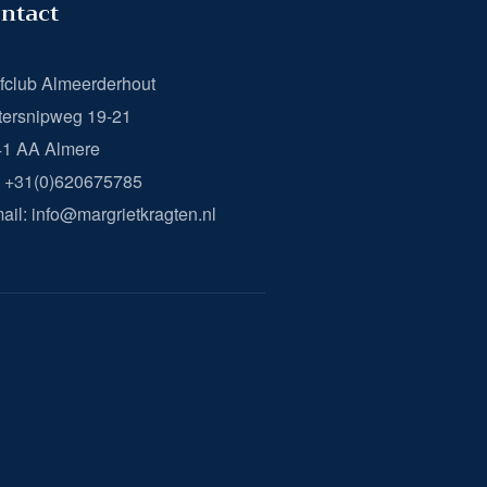
ntact
fclub Almeerderhout
ersnipweg 19-21
41 AA Almere
: +31(0)620675785
ail: info@margrietkragten.nl