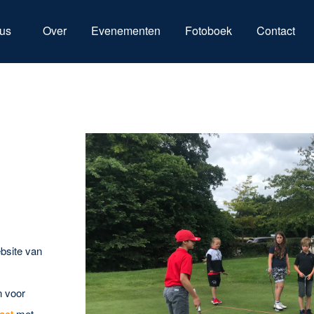
us
Over
Evenementen
Fotoboek
Contact
ebsite van
n voor
act
met