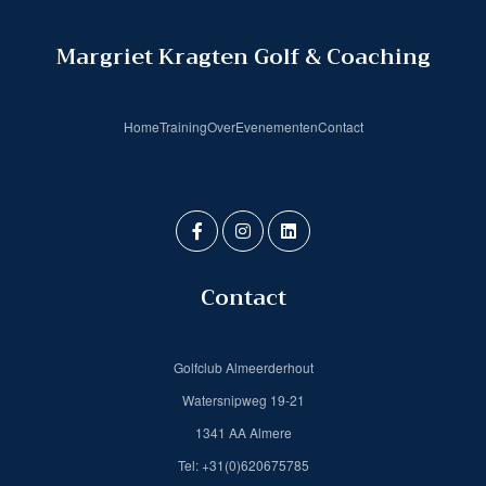
Margriet Kragten Golf & Coaching
Home
Training
Over
Evenementen
Contact
Contact
Golfclub Almeerderhout
Watersnipweg 19-21
1341 AA Almere
Tel: +31(0)620675785