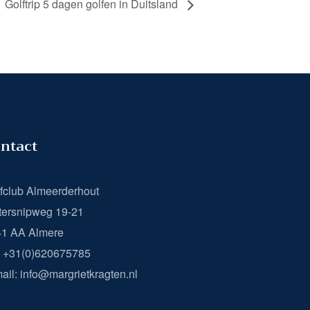
Golftrip 5 dagen golfen in Duitsland
ntact
fclub Almeerderhout
ersnipweg 19-21
41 AA Almere
: +31(0)620675785
ail: info@margrietkragten.nl