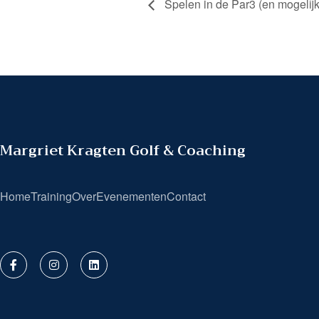
Spelen in de Par3 (en mogelijk
Margriet Kragten Golf & Coaching
Home
Training
Over
Evenementen
Contact