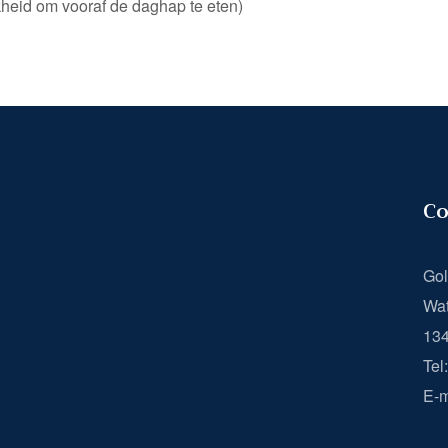
heid om vooraf de daghap te eten)
Co
Gol
Wat
13
Tel
E-m