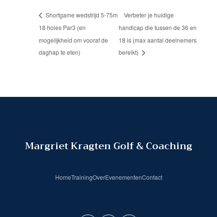
Shortgame wedstrijd 5-75m
Verbeter je huidige
18 holes Par3 (en
handicap die tussen de 36 en
mogelijkheid om vooraf de
18 is (max aantal deelnemers
daghap te eten)
bereikt)
Margriet Kragten Golf & Coaching
Home
Training
Over
Evenementen
Contact