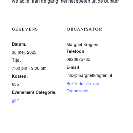
we actief aan de gang met het spelen uit de bunker
GEGEVENS
ORGANISATOR
Datum:
Margriet Kragten
Telefoon
30 mei, 2023
0620675785
Tijd:
E-mail
7:00 pm - 9:00 pm
info@margrietkragten.nl
Kosten:
Bekijk de site van
€35
Organisator
Evenement Categorie:
golf