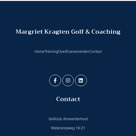
Margriet Kragten Golf & Coaching
Home
Training
Over
Evenementen
Contact
Contact
Golfclub Almeerderhout
Watersnipweg 19-21