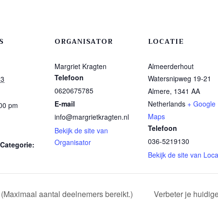
S
ORGANISATOR
LOCATIE
Margriet Kragten
Almeerderhout
Telefoon
Watersnipweg 19-21
23
0620675785
Almere
,
1341 AA
E-mail
Netherlands
+ Google
:00 pm
Maps
info@margrietkragten.nl
Telefoon
Bekijk de site van
036-5219130
Organisator
Categorie:
Bekijk de site van Loca
 (Maximaal aantal deelnemers bereikt.)
Verbeter je huidig