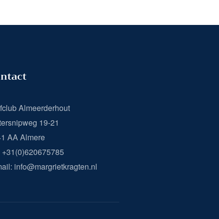
ntact
fclub Almeerderhout
ersnipweg 19-21
41 AA Almere
: +31(0)620675785
ail: info@margrietkragten.nl