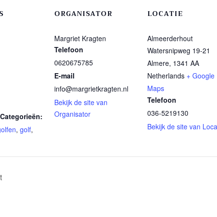
S
ORGANISATOR
LOCATIE
Margriet Kragten
Almeerderhout
Telefoon
Watersnipweg 19-21
0620675785
Almere
,
1341 AA
E-mail
Netherlands
+ Google
Maps
info@margrietkragten.nl
Telefoon
Bekijk de site van
036-5219130
Organisator
Categorieën:
Bekijk de site van Loca
golfen
,
golf
,
t