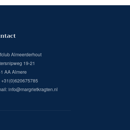
ntact
fclub Almeerderhout
ersnipweg 19-21
41 AA Almere
: +31(0)620675785
ail: info@margrietkragten.nl