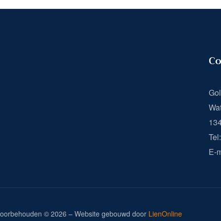
Co
Gol
Wat
13
Tel
E-m
n voorbehouden © 2026 – Website gebouwd door
LienOnline