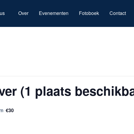
us
Over
Evenementen
Fotoboek
Contact
er (1 plaats beschikba
am
€30