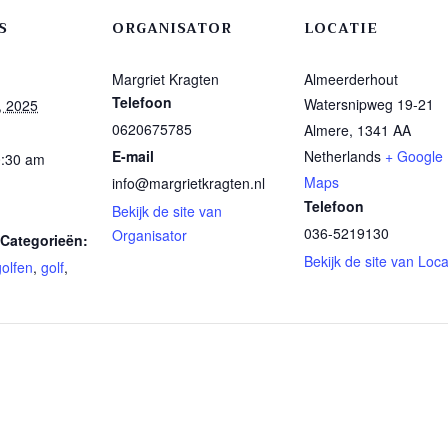
S
ORGANISATOR
LOCATIE
Margriet Kragten
Almeerderhout
Telefoon
Watersnipweg 19-21
, 2025
0620675785
Almere
,
1341 AA
E-mail
Netherlands
+ Google
0:30 am
Maps
info@margrietkragten.nl
Telefoon
Bekijk de site van
036-5219130
Organisator
Categorieën:
Bekijk de site van Loca
golfen
,
golf
,