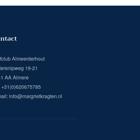
ntact
fclub Almeerderhout
ersnipweg 19-21
41 AA Almere
: +31(0)620675785
ail: info@margrietkragten.nl