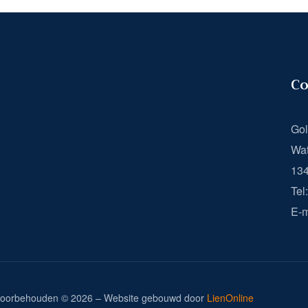
Co
Gol
Wat
13
Tel
E-m
n voorbehouden © 2026 – Website gebouwd door
LienOnline