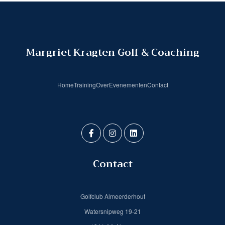
Margriet Kragten Golf & Coaching
Home
Training
Over
Evenementen
Contact
Contact
Golfclub Almeerderhout
Watersnipweg 19-21