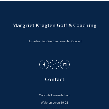
Margriet Kragten Golf & Coaching
Home
Training
Over
Evenementen
Contact
Contact
Golfclub Almeerderhout
Watersnipweg 19-21