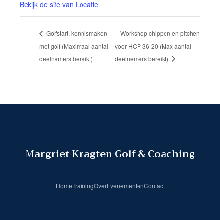
Bekijk de site van Locatie
Golfstart, kennismaken
Workshop chippen en pitchen
met golf (Maximaal aantal
voor HCP 36-20 (Max aantal
deelnemers bereikt)
deelnemers bereikt)
Margriet Kragten Golf & Coaching
Home
Training
Over
Evenementen
Contact