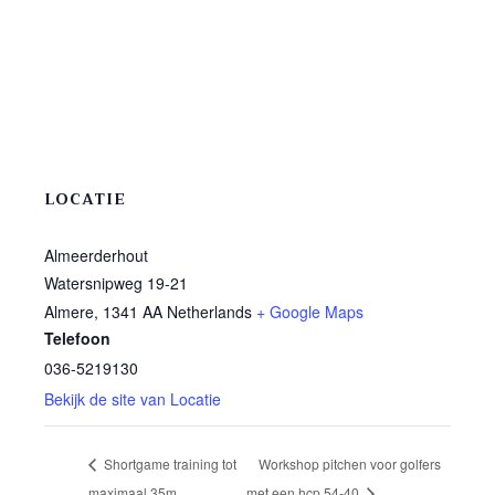
LOCATIE
Almeerderhout
Watersnipweg 19-21
Almere
,
1341 AA
Netherlands
+ Google Maps
Telefoon
036-5219130
Bekijk de site van Locatie
Shortgame training tot
Workshop pitchen voor golfers
maximaal 35m
met een hcp 54-40