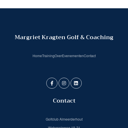
Margriet Kragten Golf & Coaching
Home
Training
Over
Evenementen
Contact
Contact
Golfclub Almeerderhout
Watersnipweg 19-21