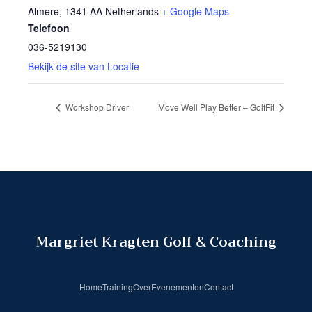
Almere
,
1341 AA
Netherlands
+ Google Maps
Telefoon
036-5219130
Bekijk de site van Locatie
Workshop Driver
Move Well Play Better – GolfFit
Margriet Kragten Golf & Coaching
Home
Training
Over
Evenementen
Contact