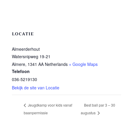
LOCATIE
Almeerderhout
Watersnipweg 19-21
Almere
,
1341 AA
Netherlands
+ Google Maps
Telefoon
036-5219130
Bekijk de site van Locatie
Jeugdkamp voor kids vanaf
Best ball par 3 – 30
baanpermissie
augustus