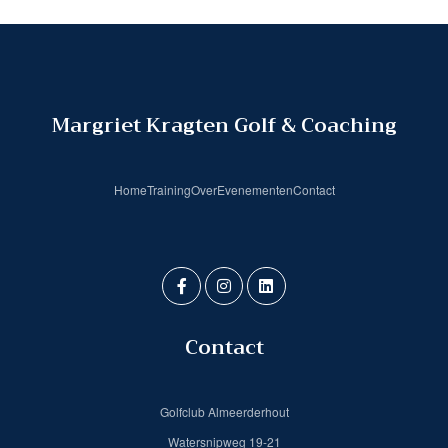
Margriet Kragten Golf & Coaching
Home
Training
Over
Evenementen
Contact
Contact
Golfclub Almeerderhout
Watersnipweg 19-21