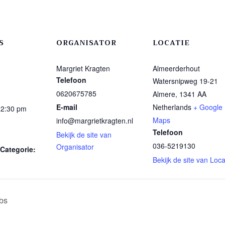
S
ORGANISATOR
LOCATIE
Margriet Kragten
Almeerderhout
Telefoon
Watersnipweg 19-21
0620675785
Almere
,
1341 AA
E-mail
Netherlands
+ Google
12:30 pm
Maps
info@margrietkragten.nl
Telefoon
Bekijk de site van
036-5219130
Organisator
Categorie:
Bekijk de site van Loca
bs