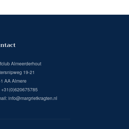
ntact
fclub Almeerderhout
ersnipweg 19-21
41 AA Almere
: +31(0)620675785
ail: info@margrietkragten.nl