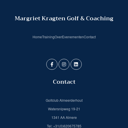
Margriet Kragten Golf & Coaching
Home
Training
Over
Evenementen
Contact
Contact
Golfclub Almeerderhout
Watersnipweg 19-21
1341 AA Almere
Tel: +31(0)620675785