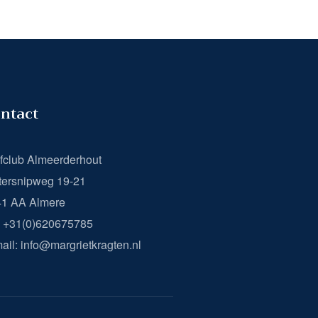
ntact
fclub Almeerderhout
ersnipweg 19-21
41 AA Almere
: +31(0)620675785
ail: info@margrietkragten.nl